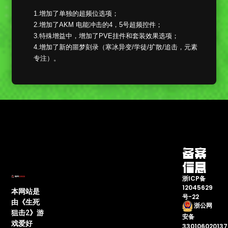
1.增加了单独的超频位选项；
2.增加了AKM 电能冲击的4，5号超频控件；
3.特殊增益中，增加了PVE挂件和套装效果选项；
4.增加了新的噩梦刻录（寒冰异变/学徒/扩散/追击，元素
专注）。
备案
信息
浙ICP备
12045629
本网站是
号-22
由《生死
浙公网
狙击2》游
安备
戏爱好
33010602013