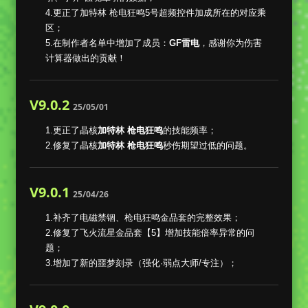
4.更正了加特林 枪电狂鸣5号超频控件加成所在的对应乘
区；
5.在制作者名单中增加了成员：
GF雷电
，感谢你为伤害
计算器做出的贡献！
V9.0.2
25/05/01
1.更正了晶核
加特林 枪电狂鸣
的技能频率；
2.修复了晶核
加特林 枪电狂鸣
秒伤期望过低的问题。
V9.0.1
25/04/26
1.补齐了电磁禁锢、枪电狂鸣金品套的完整效果；
2.修复了飞火流星金品套【5】增加技能倍率异常的问
题；
3.增加了新的噩梦刻录（强化·弱点大师/专注）；