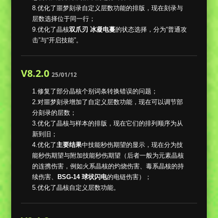
8.优化了噩梦刻录自定义层数功能的排版，现在刻录与
层数选择位于同一行；
9.优化了晶核
双爪刃 冰凝电蔓
的状态选择，分为“普通攻
击”与“开启技能”。
V8.2.0
25/01/12
1.修复了部分晶核个别词条转换错误的问题；
2.对噩梦刻录增加了自定义层数功能，现在可以调节部
分刻录的层数；
3.优化了晶核与样本的排版，现在它们的排列顺序为从
新到旧；
4.优化了
主要结果
中技能秒伤期望的显示，现在分为技
能秒伤期望与附加技能秒伤期望（后者一般为元素晶核
的连携伤害，例如火系晶核的灼烧伤害、毒系晶核的持
续伤害、
BSG-14 球状闪电
的电链伤害）；
5.优化了晶核自定义层数功能。