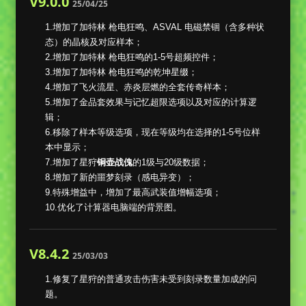
V9.0.0
25/04/25
1.增加了加特林 枪电狂鸣、ASVAL 电磁禁锢（含多种状
态）的晶核及对应样本；
2.增加了加特林 枪电狂鸣的1-5号超频控件；
3.增加了加特林 枪电狂鸣的乾坤星缀；
4.增加了飞火流星、赤炎层燃的全套传奇样本；
5.增加了金品套效果与记忆超限选项以及对应的计算逻
辑；
6.移除了样本等级选项，现在等级均在选择的1-5号位样
本中显示；
7.增加了星狩
铜壶战傀
的1级与20级数据；
8.增加了新的噩梦刻录（感电异变）；
9.特殊增益中，增加了最高武装值增幅选项；
10.优化了计算器电脑端的背景图。
V8.4.2
25/03/03
1.修复了星狩的普通攻击伤害未受到刻录数量加成的问
题。