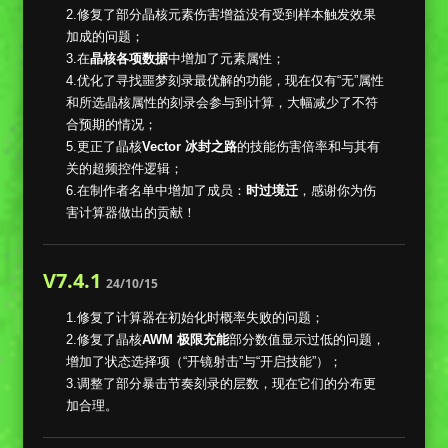
2.修复了部分晶核元素伤害增益没有受到样本触发效果
加成的问题；
3.在
晶核各项数据
中增加了元素属性；
4.优化了寻找噩梦刻录最优解的功能，现在仅有“无”属性
和所选晶核属性的刻录会参与到计算，大幅减少了不符
合预期的情况；
5.更正了晶核
Vector 冰封之路
的技能伤害倍率和与其有
关的超频控件逻辑；
6.在制作者名单中增加了成员：
时过境迁
，感谢你为伤
害计算器做出的贡献！
V7.4.1
24/10/15
1.修复了计算器在初始化时概率失败的问题；
2.修复了晶核
AWM 极限充能
部分数值显示过低的问题，
增加了状态选择项（“开镜射击”与“开启技能”）；
3.调整了部分暴击节奏刻录的层数，现在它们的分布更
加合理。