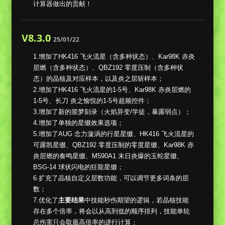
计算器做出的贡献！
V8.3.0
25/01/22
1.增加了HK416 飞火流星（含多种状态）、Kar98K 赤炎
层燃（含多种状态）、QBZ192 零度压制（含多种状
态）的晶核及对应样本，以及炎之层斩样本；
2.增加了HK416 飞火流星的1-5号、Kar98K 赤炎层燃的
1-5号、长刀 炎之愉悦的1-5号超频控件；
3.增加了新的噩梦刻录（火焰异变/学徒，暴露弱点）；
4.增加了单独的星缀效果选项；
5.增加了AUG 念力漩涡的行星星缀、HK416 飞火流星的
可露凯星缀、QBZ192 零度压制的零度星缀、Kar98K 赤
炎层燃的奏鸣星缀、M590A1 末日炎爆的玉蛇星缀、
BSG-14 球状闪电的狂龍星缀；
6.扩充了晶核自定义层数功能，可以调节更多词条的层
数；
7.优化了
主要结果
中技能秒伤期望的逻辑，若晶核技能
存在多个倍率，将会以从高到低的顺序排列，技能单轮
总伤害只会取最高倍率的进行计算；