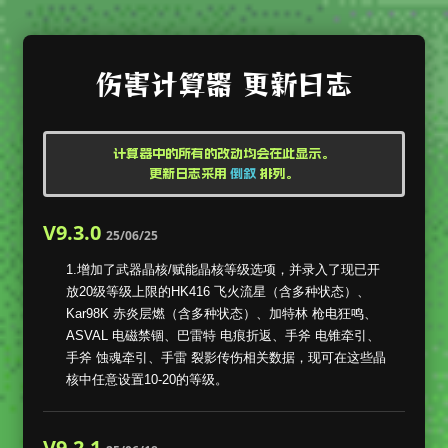
伤害计算器 更新日志
计算器中的所有的改动均会在此显示。
更新日志采用
倒叙
排列。
V9.3.0
25/06/25
1.增加了武器晶核/赋能晶核等级选项，并录入了现已开
放20级等级上限的HK416 飞火流星（含多种状态）、
Kar98K 赤炎层燃（含多种状态）、加特林 枪电狂鸣、
ASVAL 电磁禁锢、巴雷特 电痕折返、手斧 电锥牵引、
手斧 蚀魂牵引、手雷 裂影传伤相关数据，现可在这些晶
核中任意设置10-20的等级。
V9.2.1