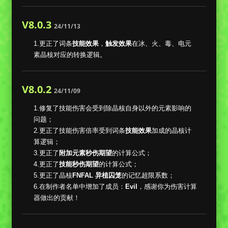
V8.0.3
24/11/13
1.更正了词条
技能效果
，
触发效果
在冰、火、毒、电元
素晶核对应的转换逻辑。
V8.0.2
24/11/09
1.修复了技能伤害会受到除晶核自身以外的元素影响的
问题；
2.更正了技能伤害倍率受到词条
技能效果
加成的晶核计
算逻辑；
3.更正了
附加元素秒伤期望
的计算公式；
4.更正了
技能秒伤期望
的计算公式；
5.更正了晶核
FNFAL 异植囚笼
的记忆超限系数；
6.在制作者名单中增加了成员：
Evil
，感谢你为伤害计算
器做出的贡献！