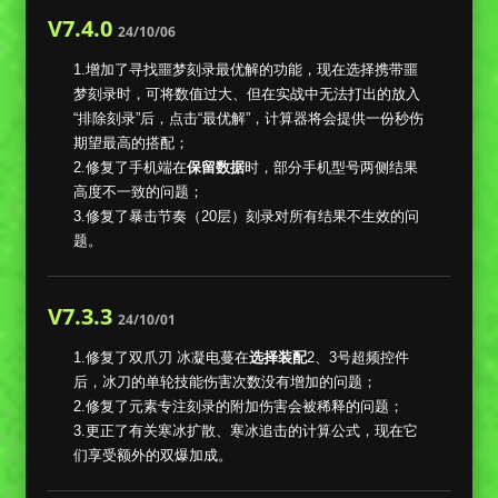
V7.4.0
24/10/06
1.增加了寻找噩梦刻录最优解的功能，现在选择携带噩
梦刻录时，可将数值过大、但在实战中无法打出的放入
“排除刻录”后，点击“最优解”，计算器将会提供一份秒伤
期望最高的搭配；
2.修复了手机端在
保留数据
时，部分手机型号两侧结果
高度不一致的问题；
3.修复了暴击节奏（20层）刻录对所有结果不生效的问
题。
V7.3.3
24/10/01
1.修复了双爪刃 冰凝电蔓在
选择装配
2、3号超频控件
后，冰刀的单轮技能伤害次数没有增加的问题；
2.修复了元素专注刻录的附加伤害会被稀释的问题；
3.更正了有关寒冰扩散、寒冰追击的计算公式，现在它
们享受额外的双爆加成。