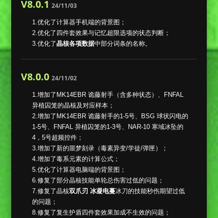
V8.0.1
24/11/03
1.优化了计算器手机端的背景图；
2.优化了四件套效果与记忆超限选项的状态判断；
3.优化了
晶核各项数据
中部分词条的名称。
V8.0.0
24/11/02
1.增加了MK14EBR 诡藤射手（含多种状态）、FNFAL
异植囚笼的晶核及对应样本；
2.增加了MK14EBR 诡藤射手的1-5号、BSG 球状闪电的
1-5号、FNFAL 异植囚笼的1-3号、NAR-10 寒域冰坠的
4，5号超频控件；
3.增加了新的噩梦刻录（毒素异变/学徒/弹匣）；
4.增加了毒系元素的计算公式；
5.优化了计算器电脑端的背景图；
6.修复了部分晶核技能单轮总伤害过低的问题；
7.修复了晶核
双爪刃 冰凝电蔓
冰刀的技能秒伤期望过低
的问题；
8.修复了复生护盾四件套效果加成不生效的问题；