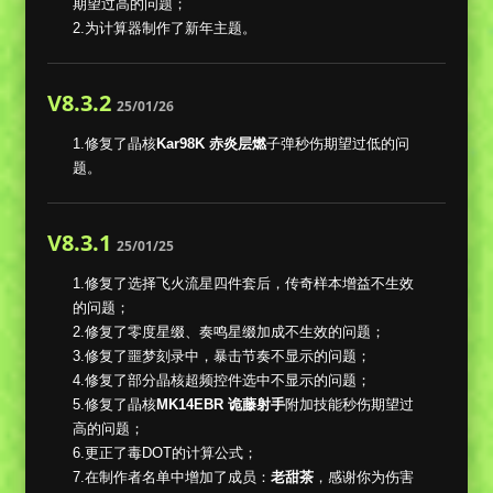
期望过高的问题；
2.为计算器制作了新年主题。
V8.3.2
25/01/26
1.修复了晶核
Kar98K 赤炎层燃
子弹秒伤期望过低的问
题。
V8.3.1
25/01/25
1.修复了选择飞火流星四件套后，传奇样本增益不生效
的问题；
2.修复了零度星缀、奏鸣星缀加成不生效的问题；
3.修复了噩梦刻录中，暴击节奏不显示的问题；
4.修复了部分晶核超频控件选中不显示的问题；
5.修复了晶核
MK14EBR 诡藤射手
附加技能秒伤期望过
高的问题；
6.更正了毒DOT的计算公式；
7.在制作者名单中增加了成员：
老甜茶
，感谢你为伤害