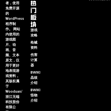
热
者，使用
门
免费开源
的
板
WordPress
块
程序制
作。 网站
游戏
内使用的
攻略
游戏图
枪械
片、动
资料
画、音
伤害
频、文本
计算
原文，仅
器
用于更好
地表现游
BWIKI
戏资料，
晶核
其版权属
介绍
于
BWIKI
Wooduan/
怪物
浙江无端
介绍
科技股份
有限公