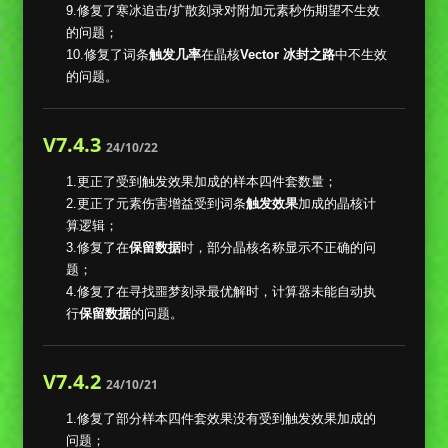
9.修复了寒冰追击/扩散刻录对附加元素秒伤期望不生效
的问题；
10.修复了词条
触发几率
在晶核
Vector 冰封之路
中不生效
的问题。
V7.4.3
24/10/22
1.更正了受到触发效果加成的样本四件套数量；
2.更正了元素伤害增益受到词条
触发效果
加成的晶核计
算逻辑；
3.修复了在
保留数据
时，部分晶核名称显示不正确的问
题；
4.修复了在寻找噩梦刻录最优解时，计算器未能自动执
行
保留数据
的问题。
V7.4.2
24/10/21
1.修复了部分样本四件套效果没有受到触发效果加成的
问题；